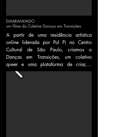
EMARANHADO
um filme do Coletive Danças em Transições
A partir de uma residência artística 
online liderada por Pol Pi no Centro 
Cultural de São Paulo, criamos o 
Danças em Transições, um coletivo 
queer e uma plataforma de criação 
híbrida entre 10 artistas brasileiros trans, 
bixas e não-bináries. Uma plataforma de 
resistência e solidariedade que se 
mostrou fundamental em nossas vidas 
durante a vivência coletiva do 
distanciamento pandêmico. O que essa 
coletividade pode nos dizer sobre a 
transformação dos seres e dos mundos?

A teia dramatúrgica de 