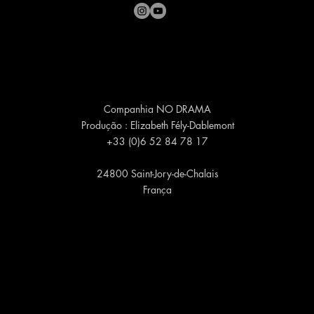
Companhia NO DRAMA
Produção : Elizabeth Fély-Dablemont
+33 (0)6 52 84 78 17
24800 Saint-Jory-de-Chalais
França