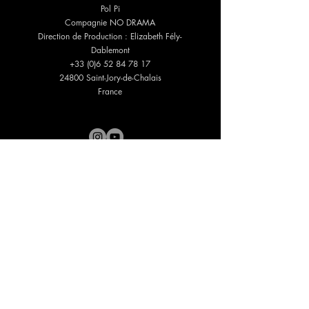
Pol Pi
Compagnie NO DRAMA
Direction de P
roduction : Elizabeth Fély-
Dablemont
+33 (0)6 52 84 78 17
24800 Saint-Jory-de-Chalais
France