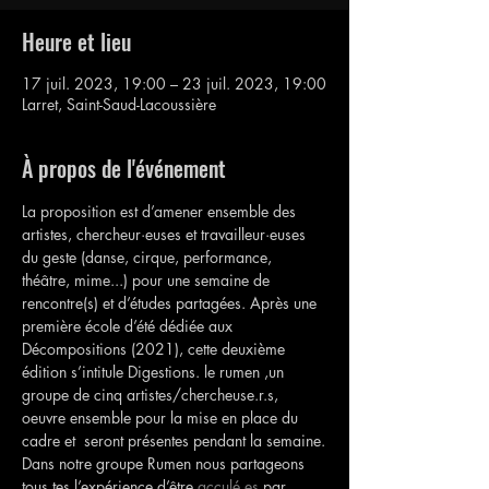
Heure et lieu
17 juil. 2023, 19:00 – 23 juil. 2023, 19:00
Larret, Saint-Saud-Lacoussière
À propos de l'événement
La proposition est d’amener ensemble des 
artistes, chercheur·euses et travailleur·euses 
du geste (danse, cirque, performance, 
théâtre, mime...) pour une semaine de 
rencontre(s) et d’études partagées. Après une 
première école d’été dédiée aux 
Décompositions (2021), cette deuxième 
édition s’intitule Digestions. le rumen ,un 
groupe de cinq artistes/chercheuse.r.s, 
oeuvre ensemble pour la mise en place du 
cadre et  seront présentes pendant la semaine.
Dans notre groupe Rumen nous partageons 
tous.tes l’expérience d’être
acculé.es
 par 