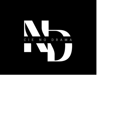
Pol Pi
Compagnie NO DRAMA
Direction de P
roduction : Elizabeth Fély-
Dablemont
+33 (0)6 52 84 78 17
24800 Saint-Jory-de-Chalais
France