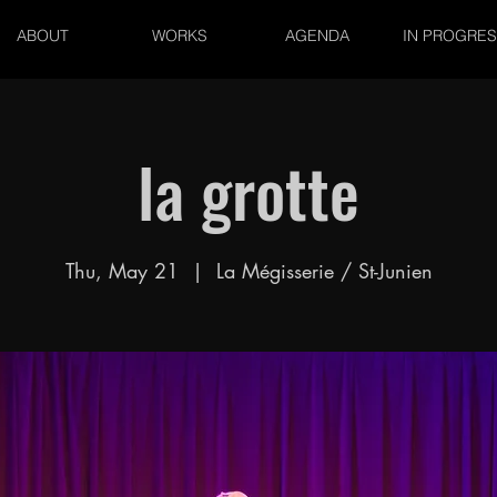
ABOUT
WORKS
AGENDA
IN PROGRE
la grotte
Thu, May 21
  |  
La Mégisserie / St-Junien