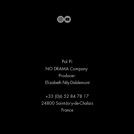
Pol Pi
NO DRAMA Company
Producer:
Elizabeth Fély-Dablemont
+33 (0)6 52 84 78 17
24800 Saint-Jory-de-Chalais
France